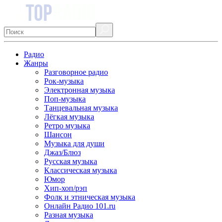
Радио
Жанры
Разговорное радио
Рок-музыка
Электронная музыка
Поп-музыка
Танцевальная музыка
Лёгкая музыка
Ретро музыка
Шансон
Музыка для души
Джаз/Блюз
Русская музыка
Классическая музыка
Юмор
Хип-хоп/рэп
Фолк и этническая музыка
Онлайн Радио 101.ru
Разная музыка