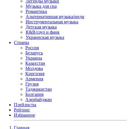
Легенды музыки
Музыка для сна
Романтика
Альтернативная музыка/инди
Инструментальная музыка
Детская музыка
R&B/cоул и фанк
Украинская музыка
Страны
Россия
Беларусь
Украина
Казахстан
Молдова
Киргизия
Армения
Грузия
Таджикистан
Болгария
Азербайджан
Плейлисты
Рейтинг
Избранное
Главная