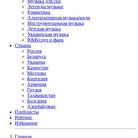
Музыка для сна
Легенды музыки
Романтика
Альтернативная музыка/инди
Инструментальная музыка
Детская музыка
Украинская музыка
R&B/cоул и фанк
Страны
Россия
Беларусь
Украина
Казахстан
Молдова
Киргизия
Армения
Грузия
Таджикистан
Болгария
Азербайджан
Плейлисты
Рейтинг
Избранное
Главная