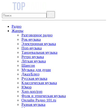
Радио
Жанры
Разговорное радио
Рок-музыка
Электронная музыка
Поп-музыка
Танцевальная музыка
Ретро музыка
Лёгкая музыка
Шансон
Музыка для души
Джаз/Блюз
Русская музыка
Классическая музыка
Юмор
Хип-хоп/рэп
Фолк и этническая музыка
Онлайн Радио 101.ru
Разная музыка