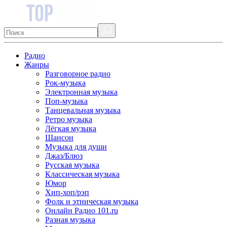
Радио
Жанры
Разговорное радио
Рок-музыка
Электронная музыка
Поп-музыка
Танцевальная музыка
Ретро музыка
Лёгкая музыка
Шансон
Музыка для души
Джаз/Блюз
Русская музыка
Классическая музыка
Юмор
Хип-хоп/рэп
Фолк и этническая музыка
Онлайн Радио 101.ru
Разная музыка