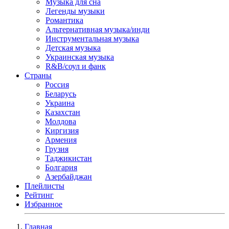
Музыка для сна
Легенды музыки
Романтика
Альтернативная музыка/инди
Инструментальная музыка
Детская музыка
Украинская музыка
R&B/cоул и фанк
Страны
Россия
Беларусь
Украина
Казахстан
Молдова
Киргизия
Армения
Грузия
Таджикистан
Болгария
Азербайджан
Плейлисты
Рейтинг
Избранное
Главная